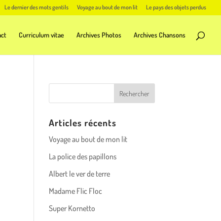
Le dernier des mots gentils
Voyage au bout de mon lit
Le pays des objets perdus
act
Curriculum vitae
Archives Photos
Archives Chansons
Articles récents
Voyage au bout de mon lit
La police des papillons
Albert le ver de terre
Madame Flic Floc
Super Kornetto