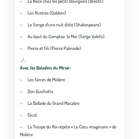
– La Noce chez les petits Bourgeois (Brecht)
– Les Rustres (Goldoni)
– Le Songe d’une nuit d’été (Shakespeare)
– Au bout du Comptoir, la Mer (Serge Valetti)
– Pierre et fils (Pierre Palmade)
../..
Avec les Baladins du Miroir:
– Les Farces de Molière
– Don Quichotte
– La Ballade du Grand Macabre
– Faust
– La Troupe du Roi répète « Le Cocu imaginaire » de
Molière