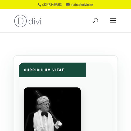
+32473497513
alain@boivin.be
CURRICULUM VITAE