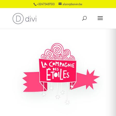
+32473497513
alain@boivin.be